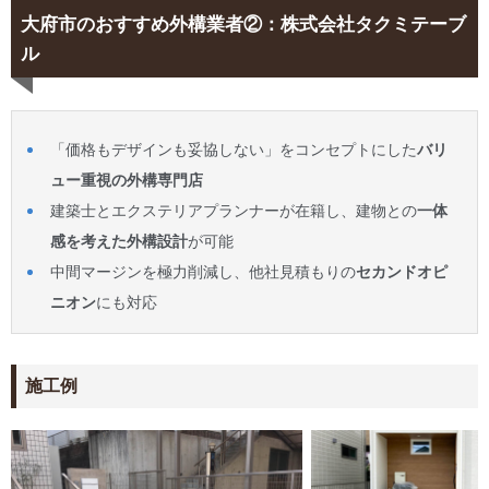
大府市のおすすめ外構業者②：株式会社タクミテーブ
ル
「価格もデザインも妥協しない」をコンセプトにした
バリ
ュー重視の外構専門店
建築士とエクステリアプランナーが在籍し、建物との
一体
感を考えた外構設計
が可能
中間マージンを極力削減し、他社見積もりの
セカンドオピ
ニオン
にも対応
施工例