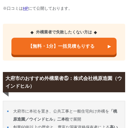
※口コミは
HP
にて公開しております。
外構業者で失敗したくない方は
【無料・1分】一括見積もりする
大府市のおすすめ外構業者⑤：株式会社桃原造園（ウ
インドヒル）
大府市に本社を置き、公共工事と一般住宅向け外構を
「桃
原造園／ウインドヒル」二本柱
で展開
創業60年以上の歴史と、豊富な国家資格保有者による
高い