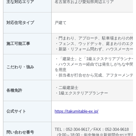
主な対応エリア
名古屋市および愛知県周辺エリア
対応住宅タイプ
戸建て
・門まわり、アプローチ、駐車場まわりの外
施工可能工事
・フェンス、ウッドデッキ、庭まわりのエク
・新築・リフォーム問わず、ハウスメーカー
・「建築士」と「1級エクステリアプランナ
・ハウスメーカー経由では発生しがちな中間
こだわり・強み
を用意
・担当者が打合せから完成、アフターメンテ
・二級建築士
各種免許
・1級エクステリアプランナー
公式サイト
https://takumitable-ex.jp/
TEL：052-304-9617／FAX：052-304-9618
問い合わせ番号
（9:00～18:00・年中無休※新規問合せは平