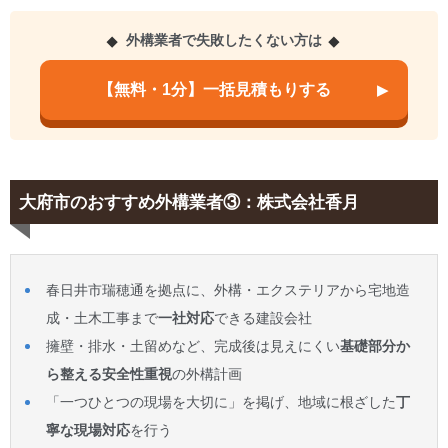
外構業者で失敗したくない方は
【無料・1分】一括見積もりする
大府市のおすすめ外構業者③：株式会社香月
春日井市瑞穂通を拠点に、外構・エクステリアから宅地造
成・土木工事まで
一社対応
できる建設会社
擁壁・排水・土留めなど、完成後は見えにくい
基礎部分か
ら整える安全性重視
の外構計画
「一つひとつの現場を大切に」を掲げ、地域に根ざした
丁
寧な現場対応
を行う