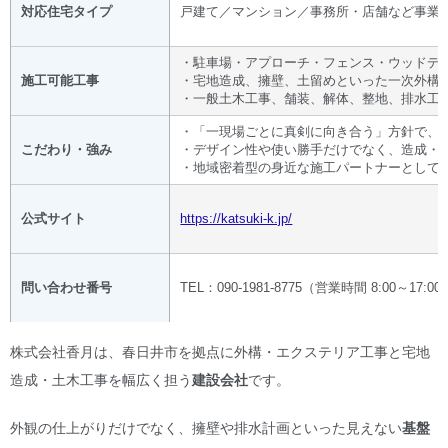
対応住宅タイプ
戸建て／マンション／事務所・店舗など事業
・駐車場・アプローチ・フェンス・ウッドデ
施工可能工事
・宅地造成、擁壁、土留めといった一次外構
・一般土木工事、舗装、解体、整地、排水工
・「一現場ごとに真剣に向き合う」方針で、
こだわり・強み
・デザイン性や使い勝手だけでなく、造成・
・地域密着型の身近な施工パートナーとして
公式サイト
https://katsuki-k.jp/
問い合わせ番号
TEL：090-1981-8775（営業時間 8:00～17:00
株式会社香月は、春日井市を拠点に外構・エクステリア工事と宅地
造成・土木工事を幅広く担う
建設会社
です。
外観の仕上がりだけでなく、擁壁や排水計画といった見えない
基盤