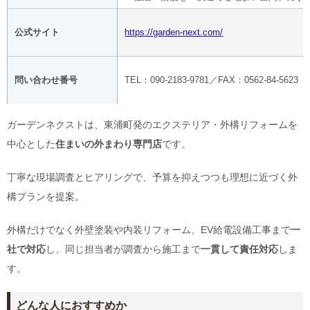
公式サイト
https://garden-next.com/
問い合わせ番号
TEL：090-2183-9781／FAX：0562-84-5623
ガーデンネクストは、東浦町発のエクステリア・外構リフォームを
中心とした
住まいの外まわり専門店
です。
丁寧な現場調査とヒアリングで、予算を抑えつつも理想に近づく外
構プランを提案。
外構だけでなく外壁塗装や内装リフォーム、EV給電設備工事まで
一
社で対応
し、同じ担当者が調査から施工まで
一貫して責任対応
しま
す。
どんな人におすすめか