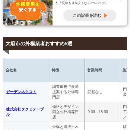
た「見積もりが安くなる3つのコツ」
この記事を読む
大府市の外構業者おすすめ5選
会社名
特徴
営業時間
施工
調査重視で最適
門
ガーデンネクスト
提案する外構専
記載なし
装
門店
価格とデザイン
門
株式会社タクミテーブ
両立の外構専門
9:00～18:00
工
ル
店
／
外構と造成土木
駐