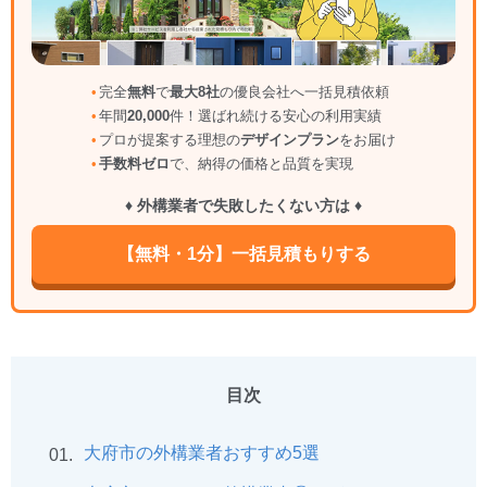
完全
無料
で
最大8社
の優良会社へ一括見積依頼
年間
20,000
件！選ばれ続ける安心の利用実績
プロが提案する理想の
デザインプラン
をお届け
手数料ゼロ
で、納得の価格と品質を実現
♦ 外構業者で失敗したくない方は ♦
【無料・1分】一括見積もりする
目次
大府市の外構業者おすすめ5選
01.