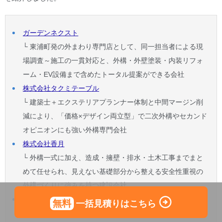
ガーデンネクスト
└ 東浦町発の外まわり専門店として、同一担当者による現
場調査～施工の一貫対応と、外構・外壁塗装・内装リフォ
ーム・EV設備まで含めたトータル提案ができる会社
株式会社タクミテーブル
└ 建築士＋エクステリアプランナー体制と中間マージン削
減により、「価格×デザイン両立型」で二次外構やセカンド
オピニオンにも強い外構専門会社
株式会社香月
└ 外構一式に加え、造成・擁壁・排水・土木工事までまと
めて任せられ、見えない基礎部分から整える安全性重視の
外構づくりに強みを持つ建設会社
株式会社雅
無料
一括見積りはこちら
└ 1顧客担当制＋自社施工で、ヒアリングからアフターまで