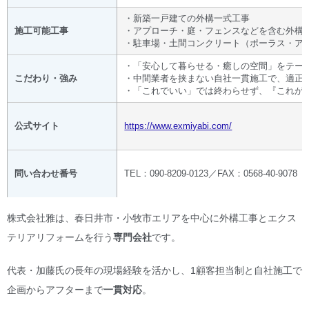
・新築一戸建ての外構一式工事
施工可能工事
・アプローチ・庭・フェンスなどを含む外構
・駐車場・土間コンクリート（ポーラス・ア
・「安心して暮らせる・癒しの空間」をテー
こだわり・強み
・中間業者を挟まない自社一貫施工で、適正
・「これでいい」では終わらせず、『これが
公式サイト
https://www.exmiyabi.com/
問い合わせ番号
TEL：090-8209-0123／FAX：0568-40-9078
株式会社雅は、春日井市・小牧市エリアを中心に外構工事とエクス
テリアリフォームを行う
専門会社
です。
代表・加藤氏の長年の現場経験を活かし、1顧客担当制と自社施工で
企画からアフターまで
一貫対応
。