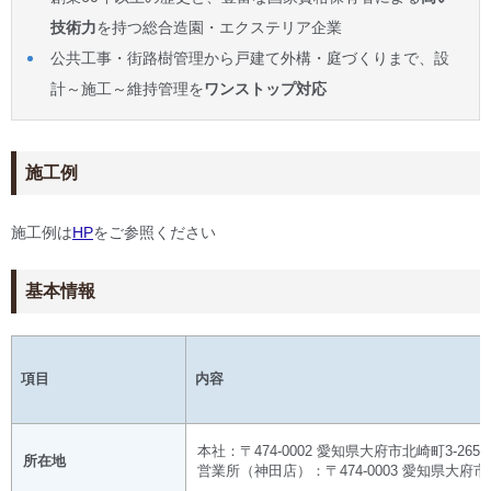
技術力
を持つ総合造園・エクステリア企業
公共工事・街路樹管理から戸建て外構・庭づくりまで、設
計～施工～維持管理を
ワンストップ対応
施工例
施工例は
HP
をご参照ください
基本情報
項目
内容
本社：〒474-0002 愛知県大府市北崎町3-265
所在地
営業所（神田店）：〒474-0003 愛知県大府市神