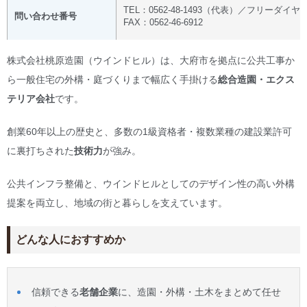
TEL：0562-48-1493（代表）／フリーダイヤル：0
問い合わせ番号
FAX：0562-46-6912
株式会社桃原造園（ウインドヒル）は、大府市を拠点に公共工事か
ら一般住宅の外構・庭づくりまで幅広く手掛ける
総合造園・エクス
テリア会社
です。
創業60年以上の歴史と、多数の1級資格者・複数業種の建設業許可
に裏打ちされた
技術力
が強み。
公共インフラ整備と、ウインドヒルとしてのデザイン性の高い外構
提案を両立し、地域の街と暮らしを支えています。
どんな人におすすめか
信頼できる
老舗企業
に、造園・外構・土木をまとめて任せ