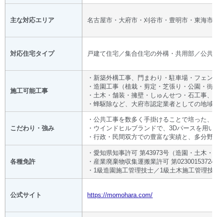
主な対応エリア
名古屋市・大府市・刈谷市・豊明市・東海市
対応住宅タイプ
戸建て住宅／集合住宅の外構・共用部／公共
・新築外構工事、門まわり・駐車場・フェン
・造園工事（植栽・剪定・芝張り・公園・街
施工可能工事
・土木・舗装・擁壁・しゅんせつ・石工事、
・蜂駆除など、大府市認定業者としての地域
・公共工事を数多く手掛けることで培った、
こだわり・強み
・ウインドヒルブランドで、3Dパースを用
・行政・民間双方での豊富な実績と、多分野
・愛知県知事許可 第43973号（造園・土木
各種免許
・産業廃棄物収集運搬業許可 第02300153724
・1級造園施工管理技士／1級土木施工管理技
公式サイト
https://momohara.com/