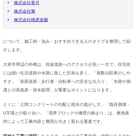
株式会社香月
株式会社雅
株式会社桃原造園
について、施工例・強み・おすすめできる人のタイプを整理して紹
介します。
大府市周辺の外構は、幹線道路へのアクセスが良い一方で、住宅街
には細い生活道路や水路に面した区画も多く、「複数台駐車のしや
すさ」「前面道路・歩行者・自転車への安全な出入り」「水路や側
溝との高低差・排水処理」が重要なポイントになります。
とくに「土間コンクリートの勾配と雨水の逃がし方」「既存側溝・
U字溝との取り合い」「境界ブロックや擁壁の納まり」は、敷地条
件によって工事内容と費用が大きく変わる要素です。
現地を丁寧に確認
したうえで、なぜその工事内容・金額になるのか