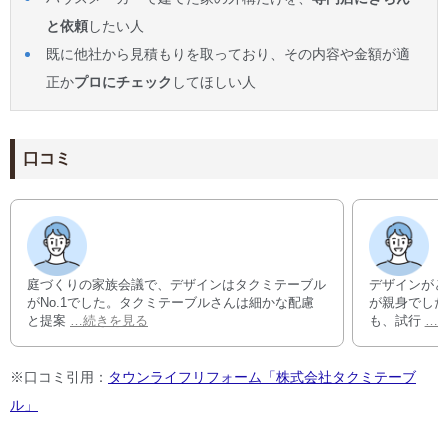
と依頼
したい人
既に他社から見積もりを取っており、その内容や金額が適
正か
プロにチェック
してほしい人
口コミ
庭づくりの家族会議で、デザインはタクミテーブル
デザインがと
がNo.1でした。タクミテーブルさんは細かな配慮
が親身でした
と提案
…続きを見る
も、試行
…
※口コミ引用：
タウンライフリフォーム「株式会社タクミテーブ
ル」