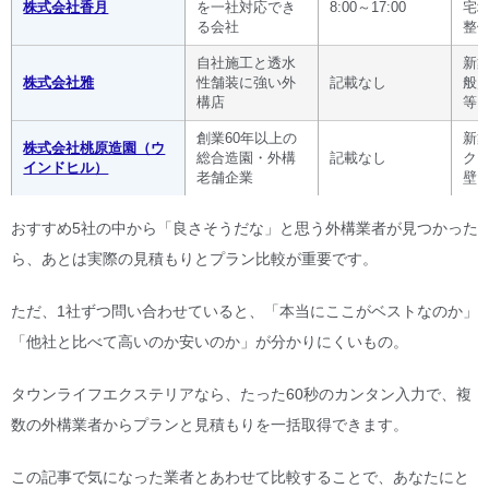
株式会社香月
を一社対応でき
8:00～17:00
宅
る会社
整
自社施工と透水
新
株式会社雅
性舗装に強い外
記載なし
般
構店
等
創業60年以上の
新
株式会社桃原造園（ウ
総合造園・外構
記載なし
ク
インドヒル）
老舗企業
壁
おすすめ5社の中から「良さそうだな」と思う外構業者が見つかった
ら、あとは実際の見積もりとプラン比較が重要です。
ただ、1社ずつ問い合わせていると、「本当にここがベストなのか」
「他社と比べて高いのか安いのか」が分かりにくいもの。
タウンライフエクステリアなら、たった60秒のカンタン入力で、複
数の外構業者からプランと見積もりを一括取得できます。
この記事で気になった業者とあわせて比較することで、あなたにと