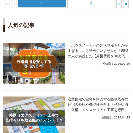
1
2
人気の記事
「ハウスメーカーの外構見積もりが高
すぎる…」と諦めていませんか？85%
の人が実感した【外構費用を30万円以
上安くする3つのコツ】を大公開！
外構費用を安くする
投稿日：2026.02.20
3つのコツ
注文住宅で自宅を購入する際や既存の
住宅の外観や機能性を向上させたい時
に外構（エクステリア）工事を専門と
するリフォーム業者や大手ハウスメー
外構（エクステリア）工事で
投稿日：2024.04.25
カーへの依頼をお考えではないでしょ
見積もりを取る際のポイント！？
うか？