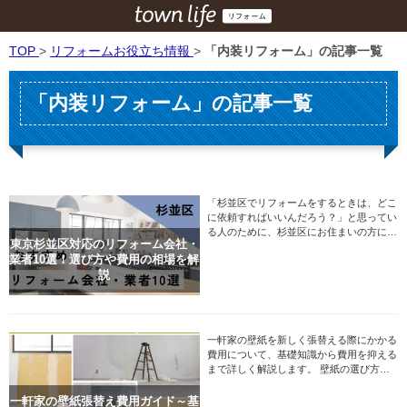
TOP
>
リフォームお役立ち情報
>
「内装リフォーム」の記事一覧
「内装リフォーム」の記事一覧
「杉並区でリフォームをするときは、どこ
に依頼すればいいんだろう？」と思ってい
る人のために、杉並区にお住まいの方にお
東京杉並区対応のリフォーム会社・
すすめのリフォーム会社10社をピックア
業者10選！選び方や費用の相場を解
ップしました。
説
一軒家の壁紙を新しく張替える際にかかる
費用について、基礎知識から費用を抑える
まで詳しく解説します。 壁紙の選び方や
施工方法によって費用は大きく変動します
が、予算内で理想の仕上がりを実現するた
一軒家の壁紙張替え費用ガイド～基