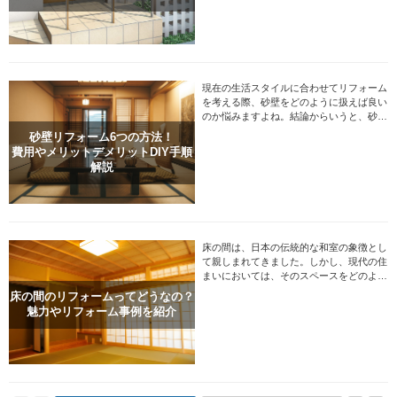
現在の生活スタイルに合わせてリフォーム
を考える際、砂壁をどのように扱えば良い
のか悩みますよね。結論からいうと、砂壁
のリフォームは専門業者に依頼するのがお
砂壁リフォーム6つの方法！
すすめです。
費用やメリットデメリットDIY手順
解説
床の間は、日本の伝統的な和室の象徴とし
て親しまれてきました。しかし、現代の住
まいにおいては、そのスペースをどのよう
に活用するか悩む方も多いでしょう。
床の間のリフォームってどうなの？
魅力やリフォーム事例を紹介