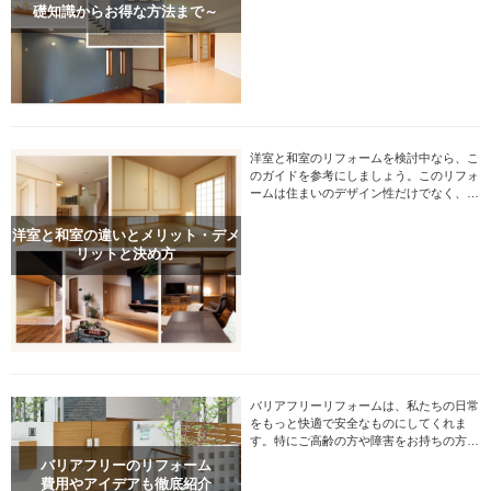
めのポイントを押さえることが重要です。
礎知識からお得な方法まで～
洋室と和室のリフォームを検討中なら、こ
のガイドを参考にしましょう。このリフォ
ームは住まいのデザイン性だけでなく、機
能性や快適性を劇的に向上させる可能性を
秘めています。
洋室と和室の違いとメリット・デメ
リットと決め方
バリアフリーリフォームは、私たちの日常
をもっと快適で安全なものにしてくれま
す。特にご高齢の方や障害をお持ちの方に
とって、お家が安全で過ごしやすい場所で
バリアフリーのリフォーム
あることは本当に大切ですよね。
費用やアイデアも徹底紹介